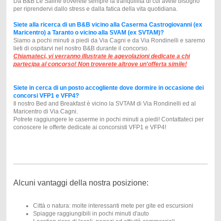
Da B&B Le Saline troverete sempre la tranquillità di cui avete bisogno
per riprendervi dallo stress e dalla fatica della vita quotidiana.
Siete alla ricerca di un B&B vicino alla Caserma Castrogiovanni (ex
Maricentro) a Taranto o vicino alla SVAM (ex SVTAM)?
Siamo a pochi minuti a piedi da Via Cagni e da Via Rondinelli e saremo
lieti di ospitarvi nel nostro B&B durante il concorso.
Chiamateci, vi verranno illustrate le agevolazioni dedicate a chi
partecipa al concorso! Non troverete altrove un'offerta simile!
Siete in cerca di un posto accogliente dove dormire in occasione dei
concorsi VFP1 e VFP4?
Il nostro Bed and Breakfast è vicino la SVTAM di Via Rondinelli ed al
Maricentro di Via Cagni.
Potrete raggiungere le caserme in pochi minuti a piedi! Contattateci per
conoscere le offerte dedicate ai concorsisti VFP1 e VFP4!
Alcuni vantaggi della nostra posizione:
Città o natura: molte interessanti mete per gite ed escursioni
Spiagge raggiungibili in pochi minuti d'auto